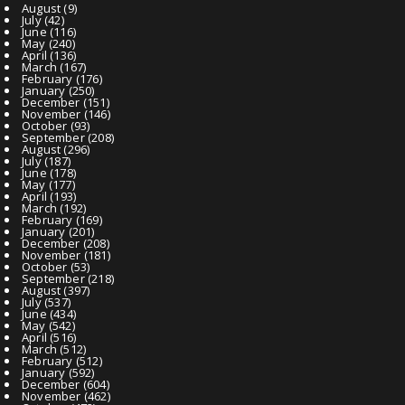
August
(9)
July
(42)
June
(116)
May
(240)
April
(136)
March
(167)
February
(176)
January
(250)
December
(151)
November
(146)
October
(93)
September
(208)
August
(296)
July
(187)
June
(178)
May
(177)
April
(193)
March
(192)
February
(169)
January
(201)
December
(208)
November
(181)
October
(53)
September
(218)
August
(397)
July
(537)
June
(434)
May
(542)
April
(516)
March
(512)
February
(512)
January
(592)
December
(604)
November
(462)