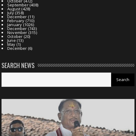
October
(472)
September
(408)
August
(428)
July
(358)
December
(11)
February
(710)
January
(1026)
December
(743)
November
(315)
October
(20)
June
(13)
May
(1)
December
(6)
SEARCH NEWS