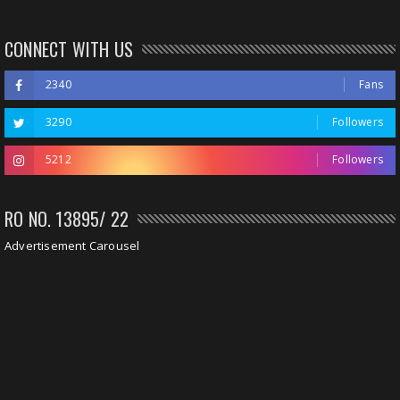
CONNECT WITH US
2340
Fans
3290
Followers
5212
Followers
RO NO. 13895/ 22
Advertisement Carousel