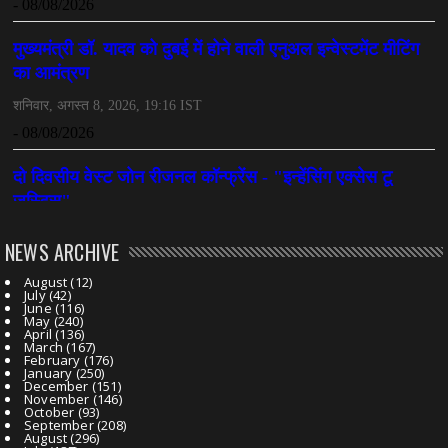
NEWS ARCHIVE
August
(12)
July
(42)
June
(116)
May
(240)
April
(136)
March
(167)
February
(176)
January
(250)
December
(151)
November
(146)
October
(93)
September
(208)
August
(296)