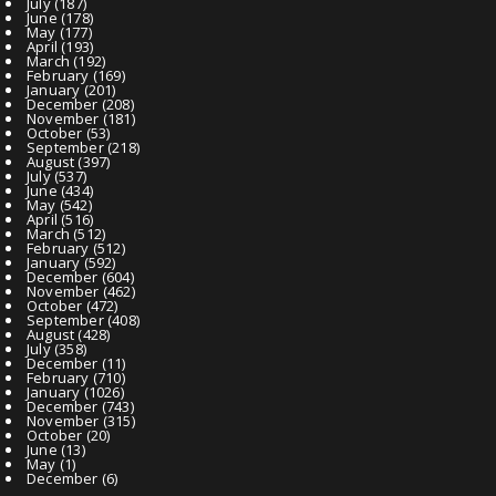
July
(187)
June
(178)
May
(177)
April
(193)
March
(192)
February
(169)
January
(201)
December
(208)
November
(181)
October
(53)
September
(218)
August
(397)
July
(537)
June
(434)
May
(542)
April
(516)
March
(512)
February
(512)
January
(592)
December
(604)
November
(462)
October
(472)
September
(408)
August
(428)
July
(358)
December
(11)
February
(710)
January
(1026)
December
(743)
November
(315)
October
(20)
June
(13)
May
(1)
December
(6)