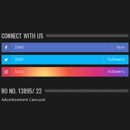
CONNECT WITH US
2340
Fans
3290
Followers
5212
Followers
RO NO. 13895/ 22
Advertisement Carousel