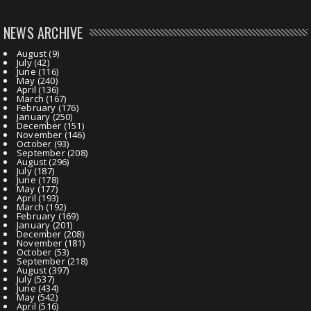
NEWS ARCHIVE
August
(9)
July
(42)
June
(116)
May
(240)
April
(136)
March
(167)
February
(176)
January
(250)
December
(151)
November
(146)
October
(93)
September
(208)
August
(296)
July
(187)
June
(178)
May
(177)
April
(193)
March
(192)
February
(169)
January
(201)
December
(208)
November
(181)
October
(53)
September
(218)
August
(397)
July
(537)
June
(434)
May
(542)
April
(516)