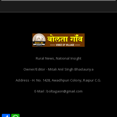
Rural News, National Insight
Owner/Editor - Mitali Anil SIngh Bhadauriya
Address - H. No. 1428, Awadhpuri Colony, Raipur C.G.
E-Mail : boltagaon@gmail.com
Share
Share
WhatsApp
WhatsApp