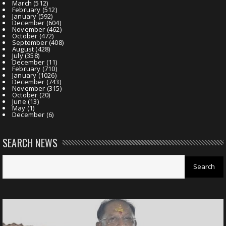
March
(512)
February
(512)
January
(592)
December
(604)
November
(462)
October
(472)
September
(408)
August
(428)
July
(358)
December
(11)
February
(710)
January
(1026)
December
(743)
November
(315)
October
(20)
June
(13)
May
(1)
December
(6)
SEARCH NEWS