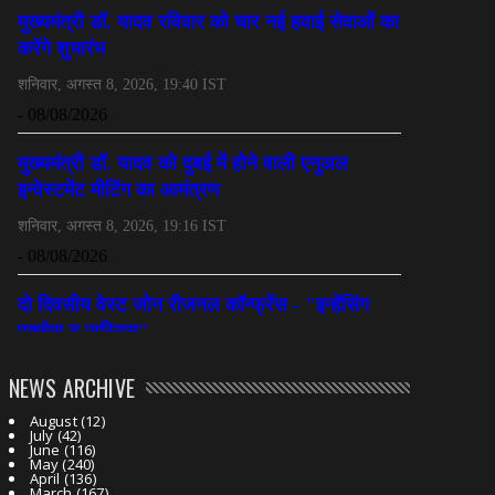
NEWS ARCHIVE
August
(12)
July
(42)
June
(116)
May
(240)
April
(136)
March
(167)