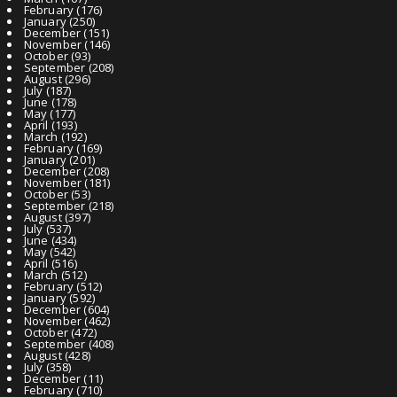
February
(176)
January
(250)
December
(151)
November
(146)
October
(93)
September
(208)
August
(296)
July
(187)
June
(178)
May
(177)
April
(193)
March
(192)
February
(169)
January
(201)
December
(208)
November
(181)
October
(53)
September
(218)
August
(397)
July
(537)
June
(434)
May
(542)
April
(516)
March
(512)
February
(512)
January
(592)
December
(604)
November
(462)
October
(472)
September
(408)
August
(428)
July
(358)
December
(11)
February
(710)