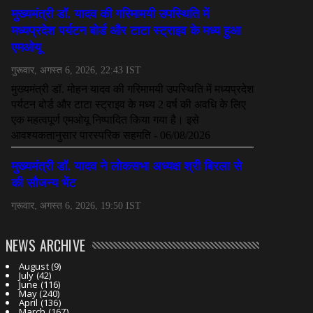
NEWS ARCHIVE
August
(9)
July
(42)
June
(116)
May
(240)
April
(136)
March
(167)