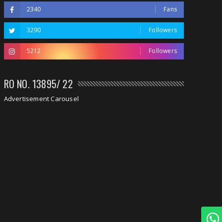
2340
Fans
3290
Followers
5212
Followers
RO NO. 13895/ 22
Advertisement Carousel