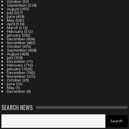
October
(53)
September
(218)
August
(397)
July
(537)
June
(434)
May
(542)
April
(516)
March
(512)
February
(512)
January
(592)
December
(604)
November
(462)
October
(472)
September
(408)
August
(428)
July
(358)
December
(11)
February
(710)
January
(1026)
December
(743)
November
(315)
October
(20)
June
(13)
May
(1)
December
(6)
SEARCH NEWS