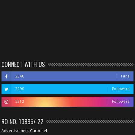
CONNECT WITH US
2340
Fans
3290
Followers
5212
Followers
RO NO. 13895/ 22
Advertisement Carousel