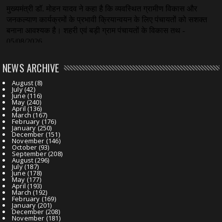
NEWS ARCHIVE
August
(8)
July
(42)
June
(116)
May
(240)
April
(136)
March
(167)
February
(176)
January
(250)
December
(151)
November
(146)
October
(93)
September
(208)
August
(296)
July
(187)
June
(178)
May
(177)
April
(193)
March
(192)
February
(169)
January
(201)
December
(208)
November
(181)