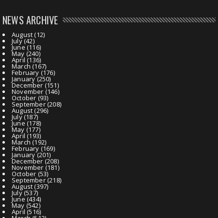
NEWS ARCHIVE
August
(12)
July
(42)
June
(116)
May
(240)
April
(136)
March
(167)
February
(176)
January
(250)
December
(151)
November
(146)
October
(93)
September
(208)
August
(296)
July
(187)
June
(178)
May
(177)
April
(193)
March
(192)
February
(169)
January
(201)
December
(208)
November
(181)
October
(53)
September
(218)
August
(397)
July
(537)
June
(434)
May
(542)
April
(516)
March
(512)