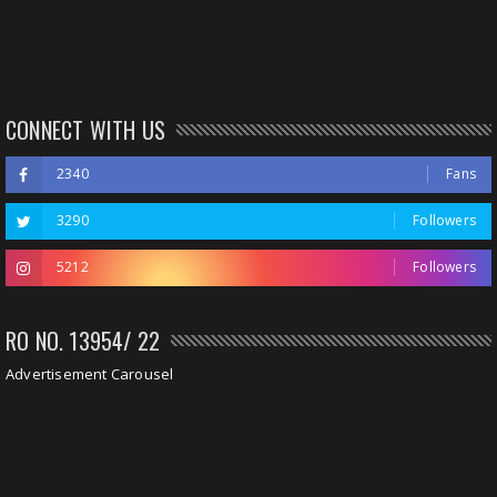
CONNECT WITH US
2340
Fans
3290
Followers
5212
Followers
RO NO. 13954/ 22
Advertisement Carousel