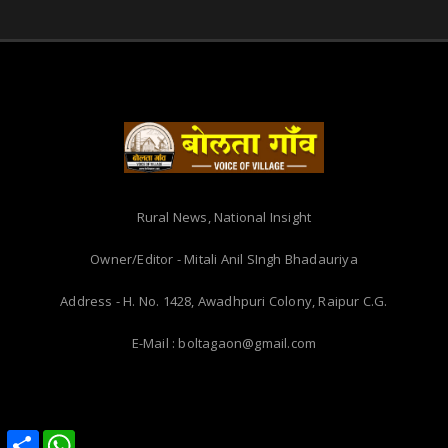
Rural News, National Insight
Owner/Editor - Mitali Anil SIngh Bhadauriya
Address - H. No. 1428, Awadhpuri Colony, Raipur C.G.
E-Mail : boltagaon@gmail.com
Share
Share
WhatsApp
WhatsApp