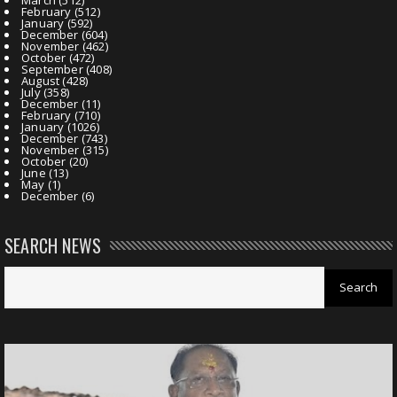
February
(512)
January
(592)
December
(604)
November
(462)
October
(472)
September
(408)
August
(428)
July
(358)
December
(11)
February
(710)
January
(1026)
December
(743)
November
(315)
October
(20)
June
(13)
May
(1)
December
(6)
SEARCH NEWS