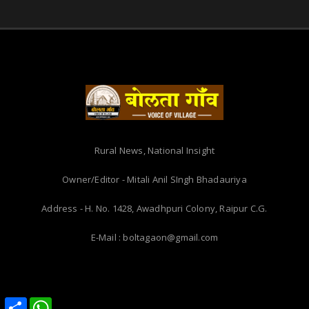
Rural News, National Insight
Owner/Editor - Mitali Anil SIngh Bhadauriya
Address - H. No. 1428, Awadhpuri Colony, Raipur C.G.
E-Mail : boltagaon@gmail.com
Share
Share
WhatsApp
WhatsApp