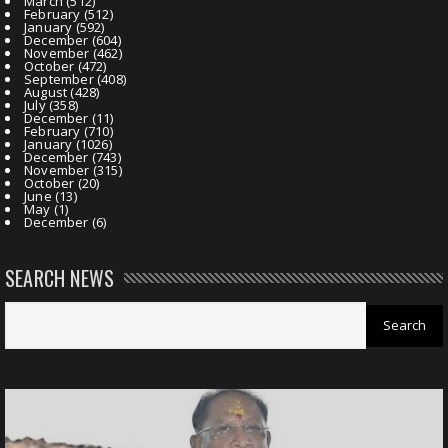
March
(512)
February
(512)
January
(592)
December
(604)
November
(462)
October
(472)
September
(408)
August
(428)
July
(358)
December
(11)
February
(710)
January
(1026)
December
(743)
November
(315)
October
(20)
June
(13)
May
(1)
December
(6)
SEARCH NEWS