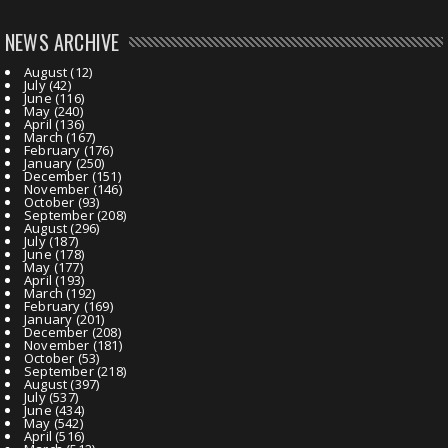
NEWS ARCHIVE
August
(12)
July
(42)
June
(116)
May
(240)
April
(136)
March
(167)
February
(176)
January
(250)
December
(151)
November
(146)
October
(93)
September
(208)
August
(296)
July
(187)
June
(178)
May
(177)
April
(193)
March
(192)
February
(169)
January
(201)
December
(208)
November
(181)
October
(53)
September
(218)
August
(397)
July
(537)
June
(434)
May
(542)
April
(516)