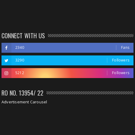
CONNECT WITH US
2340
Fans
3290
Followers
5212
Followers
RO NO. 13954/ 22
Advertisement Carousel