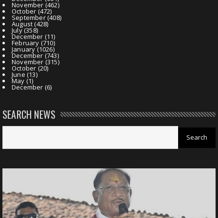
November
(462)
October
(472)
September
(408)
August
(428)
July
(358)
December
(11)
February
(710)
January
(1026)
December
(743)
November
(315)
October
(20)
June
(13)
May
(1)
December
(6)
SEARCH NEWS