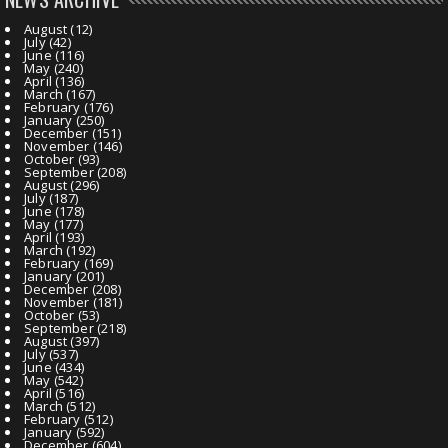
August
(12)
July
(42)
June
(116)
May
(240)
April
(136)
March
(167)
February
(176)
January
(250)
December
(151)
November
(146)
October
(93)
September
(208)
August
(296)
July
(187)
June
(178)
May
(177)
April
(193)
March
(192)
February
(169)
January
(201)
December
(208)
November
(181)
October
(53)
September
(218)
August
(397)
July
(537)
June
(434)
May
(542)
April
(516)
March
(512)
February
(512)
January
(592)
December
(604)