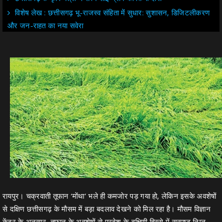
विशेष लेख : छत्तीसगढ़ भू-राजस्व संहिता में सुधार: सुशासन, डिजिटलीकरण
और जन-राहत का नया सवेरा
रायपुर। चक्रवाती तूफान ‘मोंथा’ भले ही कमजोर पड़ गया हो, लेकिन इसके अवशेषों
से दक्षिण छत्तीसगढ़ के मौसम में बड़ा बदलाव देखने को मिल रहा है। मौसम विज्ञान
केंद्र के अनुसार, तूफान के अवशेषों से प्रदेश के दक्षिणी हिस्से में सुस्पष्ट निम्न