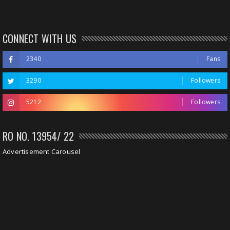
CONNECT WITH US
2340
Fans
3290
Followers
5212
Followers
RO NO. 13954/ 22
Advertisement Carousel