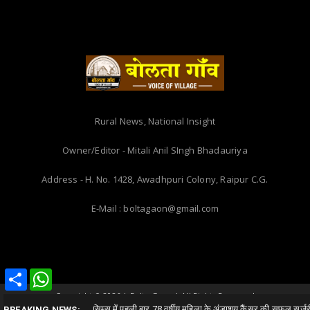
Rural News, National Insight
Owner/Editor - Mitali Anil SIngh Bhadauriya
Address - H. No. 1428, Awadhpuri Colony, Raipur C.G.
E-Mail : boltagaon@gmail.com
Share
Share
WhatsApp
WhatsApp
Copyright ©
2026 | Bolta Gaon | All Rights Reserved
सिम्स में पहली बार 78 वर्षीय महिला के अंडाशय कैंसर की सफल सर्जरी
Chhattsgarh
Home
About Us
Privacy
#
BREAKING NEWS: