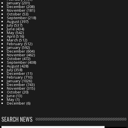
January
(201)
December
(208)
November
(181)
October
(53)
September
(218)
August
(397)
July
(537)
June
(434)
May
(542)
April
(516)
March
(512)
February
(512)
January
(592)
December
(604)
November
(462)
October
(472)
September
(408)
August
(428)
July
(358)
December
(11)
February
(710)
January
(1026)
December
(743)
November
(315)
October
(20)
June
(13)
May
(1)
December
(6)
SEARCH NEWS