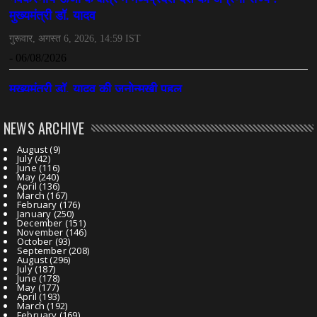
NEWS ARCHIVE
August
(9)
July
(42)
June
(116)
May
(240)
April
(136)
March
(167)
February
(176)
January
(250)
December
(151)
November
(146)
October
(93)
September
(208)
August
(296)
July
(187)
June
(178)
May
(177)
April
(193)
March
(192)
February
(169)