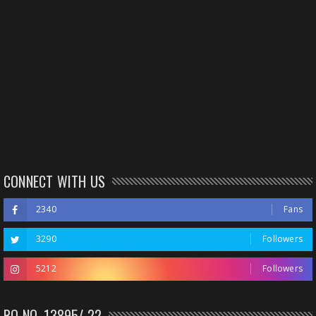
CONNECT WITH US
2340
Fans
3290
Followers
5212
Followers
RO NO. 13895/ 22