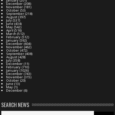
January
(201)
December
(208)
November
(181)
October
(53)
September
(218)
August
(397)
July
(537)
June
(434)
May
(542)
April
(516)
March
(512)
February
(512)
January
(592)
December
(604)
November
(462)
October
(472)
September
(408)
August
(428)
July
(358)
December
(11)
February
(710)
January
(1026)
December
(743)
November
(315)
October
(20)
June
(13)
May
(1)
December
(6)
SEARCH NEWS