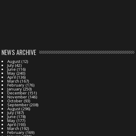
NEWS ARCHIVE
August
(12)
July
(42)
June
(116)
May
(240)
April
(136)
March
(167)
February
(176)
January
(250)
December
(151)
November
(146)
October
(93)
September
(208)
August
(296)
July
(187)
June
(178)
May
(177)
April
(193)
March
(192)
February
(169)