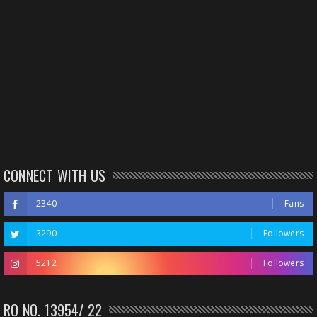
CONNECT WITH US
2340
Fans
3290
Followers
5212
Followers
RO NO. 13954/ 22