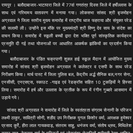
रायपुर । बलौदाबाजार-भाटापारा जिले में 77वां गणतंत्र दिवस जिले में हर्षाेल्लास के
साथ एवं गरिमामय वातावरण में मनाया गया। लोकसभा सांसद श्री बृजमोहन
अग्रवाल ने जिला स्तरीय मुख्य समारोह में राष्ट्रीय ध्वज फहराया और संयुक्त परेड
की सलामी ली। उन्होंने इस मौके पर मुख्यमंत्री श्री विष्णु देव साय के संदेश का
वाचन किया। समारोह में स्कूली बच्चों द्वारा देश भक्ति पूर्ण सांस्कृतिक कार्यक्रम
प्रस्तुति दी गई तथा योजनाओं पर आधारित आकर्षक झांकियों का प्रदर्शन किया
गया।
बलौदाबाजार के पंडित चक्रपाणी शुक्ल हाई स्कूल मैदान में आयोजित मुख्य
समारोह में सांसद श्री बृजमोहन अग्रवाल ने कलेक्टर व एसपी के साथ परेड
निरीक्षण किया। मार्च पास्ट में जिला पुलिस बल, केंद्रीय अर्द्ध सैनिक बल,नगर सेना,
एनसीसी, एनएसएस, स्काउट -गाइड एवं रेडक्रॉस सहित 10 टुकड़ियों ने हिस्सा
लिया। समारोह में हर्ष और उल्लास के प्रतीक के रूप में रंगीन गुब्बारे आसमान में
उड़ाये गये।
सांसद श्री अग्रवाल ने समारोह में जिले के स्वतंत्रता संग्राम सेनानी के परिजन
लक्ष्मी ठाकुर, सावित्री सोनी, शहीद उप निरीक्षक युगल किशोर वर्मा, आरक्षक हुमेश्वर
प्रसाद कुर्रे, हीरा लाल गायकवाड़, संतराम साहू, धनंजय वर्मा, संतोष ध्रुव, मिथिलेश
कुमार साहू, टेकराम वर्मा के परिजनों एवं लोकतंत्र सेनानियों श्रीमती रेखा आडिल,