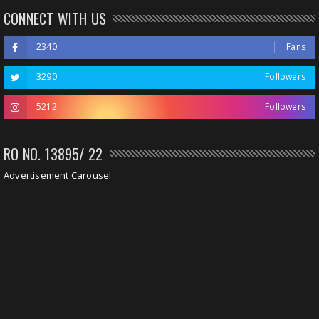
CONNECT WITH US
2340
Fans
3290
Followers
5212
Followers
RO NO. 13895/ 22
Advertisement Carousel