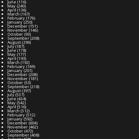
June
(116)
May
(240)
April
(136)
March
(167)
February
(176)
January
(250)
December
(151)
November
(146)
October
(93)
September
(208)
August
(296)
July
(187)
June
(178)
May
(177)
April
(193)
March
(192)
February
(169)
January
(201)
December
(208)
November
(181)
October
(53)
September
(218)
August
(397)
July
(537)
June
(434)
May
(542)
April
(516)
March
(512)
February
(512)
January
(592)
December
(604)
November
(462)
October
(472)
September
(408)
August
(428)