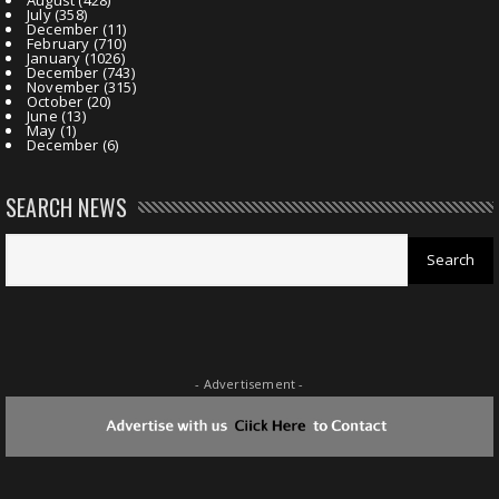
July
(358)
December
(11)
February
(710)
January
(1026)
December
(743)
November
(315)
October
(20)
June
(13)
May
(1)
December
(6)
SEARCH NEWS
- Advertisement -