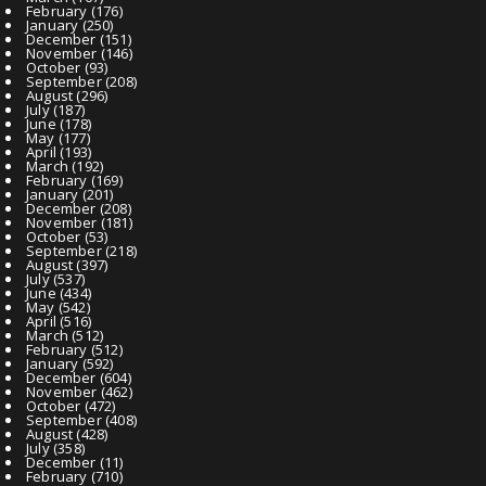
February
(176)
January
(250)
December
(151)
November
(146)
October
(93)
September
(208)
August
(296)
July
(187)
June
(178)
May
(177)
April
(193)
March
(192)
February
(169)
January
(201)
December
(208)
November
(181)
October
(53)
September
(218)
August
(397)
July
(537)
June
(434)
May
(542)
April
(516)
March
(512)
February
(512)
January
(592)
December
(604)
November
(462)
October
(472)
September
(408)
August
(428)
July
(358)
December
(11)
February
(710)