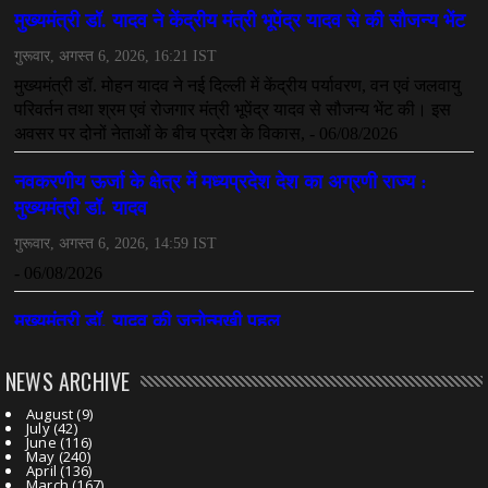
NEWS ARCHIVE
August
(9)
July
(42)
June
(116)
May
(240)
April
(136)
March
(167)