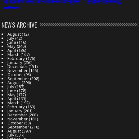
NEWS ARCHIVE
August
(12)
July
(42)
June
(116)
May
(240)
April
(136)
March
(167)
February
(176)
January
(250)
December
(151)
November
(146)
October
(93)
September
(208)
August
(296)
July
(187)
June
(178)
May
(177)
April
(193)
March
(192)
February
(169)
January
(201)
December
(208)
November
(181)
October
(53)
September
(218)
August
(397)
July
(537)
June
(434)