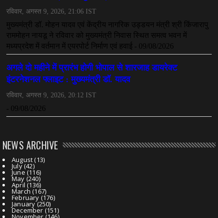
NEWS ARCHIVE
August
(13)
July
(42)
June
(116)
May
(240)
April
(136)
March
(167)
February
(176)
January
(250)
December
(151)
November
(146)