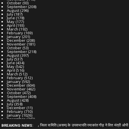
October
(93)
September
(208)
August
(296)
July
(187)
June
(178)
May
(177)
April
(193)
March
(192)
February
(169)
January
(201)
December
(208)
November
(181)
October
(53)
September
(218)
August
(397)
July
(537)
June
(434)
May
(542)
April
(516)
March
(512)
February
(512)
January
(592)
December
(604)
November
(462)
October
(472)
September
(408)
August
(428)
July
(358)
December
(11)
February
(710)
January
(1026)
December
(743)
November
(315)
म) के उपसभापति रमाकांत गौड़ ने वित्त मंत्री ओपी चौधरी से की आत्मीय मुलाकात
Chha
BREAKING NEWS:
October
(20)