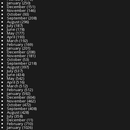
January
(250)
December
(151)
November
(146)
October
(93)
September
(208)
August
(296)
July
(187)
June
(178)
May
(177)
April
(193)
March
(192)
February
(169)
January
(201)
December
(208)
November
(181)
October
(53)
September
(218)
August
(397)
July
(537)
June
(434)
May
(542)
April
(516)
March
(512)
February
(512)
January
(592)
December
(604)
November
(462)
October
(472)
September
(408)
August
(428)
July
(358)
December
(11)
February
(710)
January
(1026)