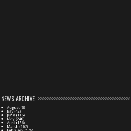
NEWS ARCHIVE
August
(8)
July
(42)
June
(116)
May
(240)
April
(136)
March
(167)
February
(176)