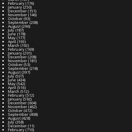
February
(176)
January
(250)
December
(151)
November
(146)
October
(93)
September
(208)
August
(296)
July
(187)
June
(178)
May
(177)
April
(193)
March
(192)
February
(169)
January
(201)
December
(208)
November
(181)
October
(53)
September
(218)
August
(397)
July
(537)
June
(434)
May
(542)
April
(516)
March
(512)
February
(512)
January
(592)
December
(604)
November
(462)
October
(472)
September
(408)
August
(428)
July
(358)
December
(11)
February
(710)