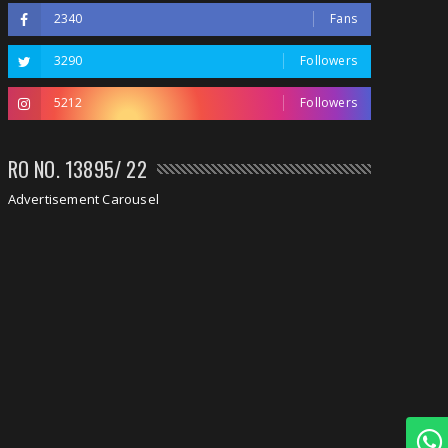
2340
Fans
3290
Followers
5212
Followers
RO NO. 13895/ 22
Advertisement Carousel