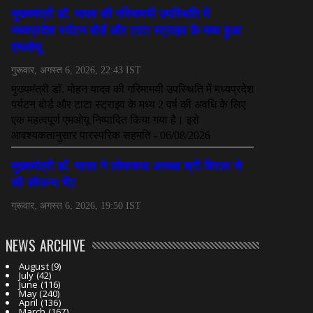
NEWS ARCHIVE
August
(9)
July
(42)
June
(116)
May
(240)
April
(136)
March
(167)