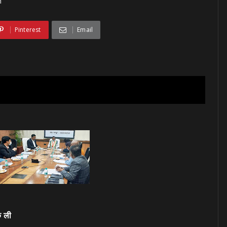
h
Pinterest
Email
क ली