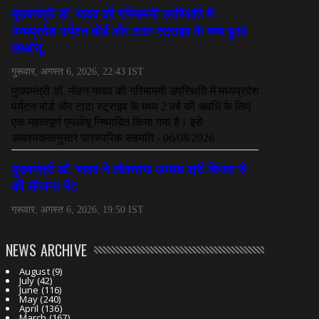
NEWS ARCHIVE
August
(9)
July
(42)
June
(116)
May
(240)
April
(136)
March
(167)