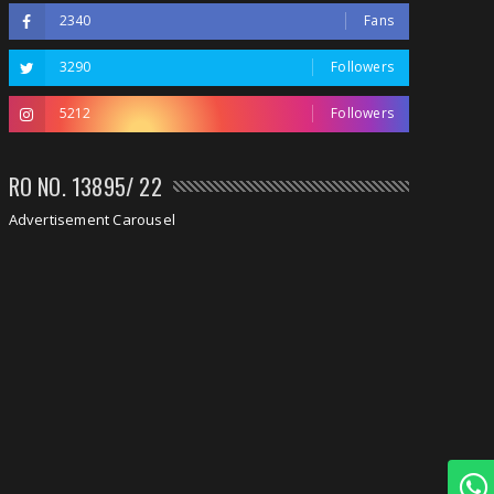
2340
Fans
3290
Followers
5212
Followers
RO NO. 13895/ 22
Advertisement Carousel