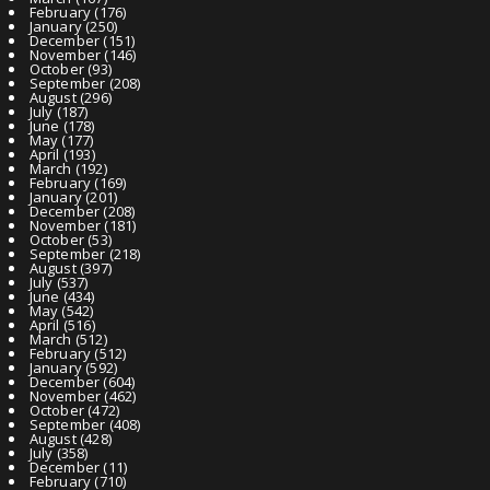
February
(176)
January
(250)
December
(151)
November
(146)
October
(93)
September
(208)
August
(296)
July
(187)
June
(178)
May
(177)
April
(193)
March
(192)
February
(169)
January
(201)
December
(208)
November
(181)
October
(53)
September
(218)
August
(397)
July
(537)
June
(434)
May
(542)
April
(516)
March
(512)
February
(512)
January
(592)
December
(604)
November
(462)
October
(472)
September
(408)
August
(428)
July
(358)
December
(11)
February
(710)