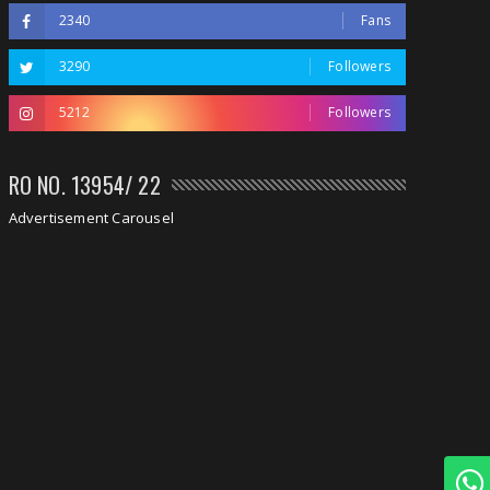
2340
Fans
3290
Followers
5212
Followers
RO NO. 13954/ 22
Advertisement Carousel