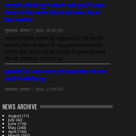
NEWS ARCHIVE
August
(11)
July
(42)
June
(116)
May
(240)
April
(136)
March
(167)