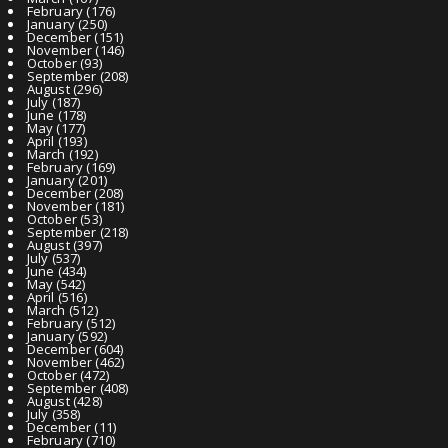
February
(176)
January
(250)
December
(151)
November
(146)
October
(93)
September
(208)
August
(296)
July
(187)
June
(178)
May
(177)
April
(193)
March
(192)
February
(169)
January
(201)
December
(208)
November
(181)
October
(53)
September
(218)
August
(397)
July
(537)
June
(434)
May
(542)
April
(516)
March
(512)
February
(512)
January
(592)
December
(604)
November
(462)
October
(472)
September
(408)
August
(428)
July
(358)
December
(11)
February
(710)