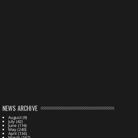
NEWS ARCHIVE
August
(9)
July
(42)
June
(116)
May
(240)
April
(136)
March
(167)