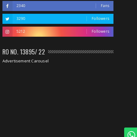
2340
Fans
3290
Followers
5212
Followers
RO NO. 13895/ 22
Advertisement Carousel