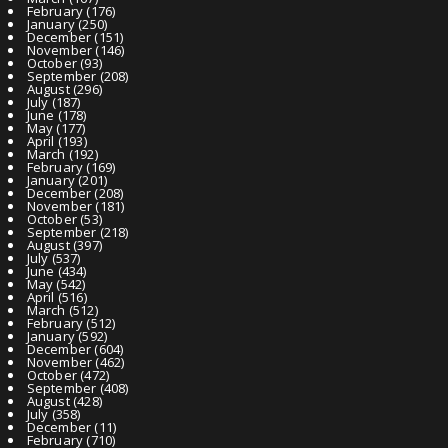
February
(176)
January
(250)
December
(151)
November
(146)
October
(93)
September
(208)
August
(296)
July
(187)
June
(178)
May
(177)
April
(193)
March
(192)
February
(169)
January
(201)
December
(208)
November
(181)
October
(53)
September
(218)
August
(397)
July
(537)
June
(434)
May
(542)
April
(516)
March
(512)
February
(512)
January
(592)
December
(604)
November
(462)
October
(472)
September
(408)
August
(428)
July
(358)
December
(11)
February
(710)