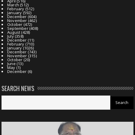
April
(516)
March
(512)
February
(512)
January
(592)
December
(604)
November
(462)
October
(472)
September
(408)
August
(428)
July
(358)
December
(11)
February
(710)
January
(1026)
December
(743)
November
(315)
October
(20)
June
(13)
May
(1)
December
(6)
SEARCH NEWS