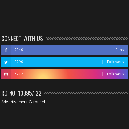
CONNECT WITH US
2340
Fans
3290
Followers
5212
Followers
RO NO. 13895/ 22
Advertisement Carousel