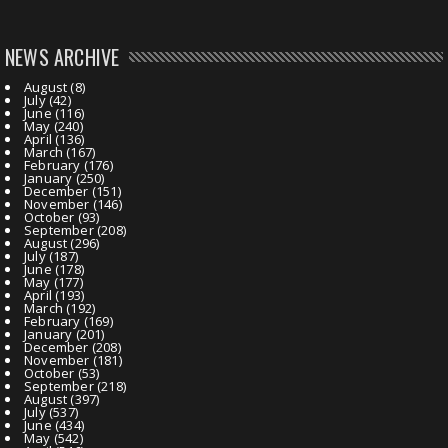
NEWS ARCHIVE
August
(8)
July
(42)
June
(116)
May
(240)
April
(136)
March
(167)
February
(176)
January
(250)
December
(151)
November
(146)
October
(93)
September
(208)
August
(296)
July
(187)
June
(178)
May
(177)
April
(193)
March
(192)
February
(169)
January
(201)
December
(208)
November
(181)
October
(53)
September
(218)
August
(397)
July
(537)
June
(434)
May
(542)