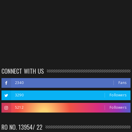
CONNECT WITH US
2340
Fans
3290
Followers
5212
Followers
RO NO. 13954/ 22