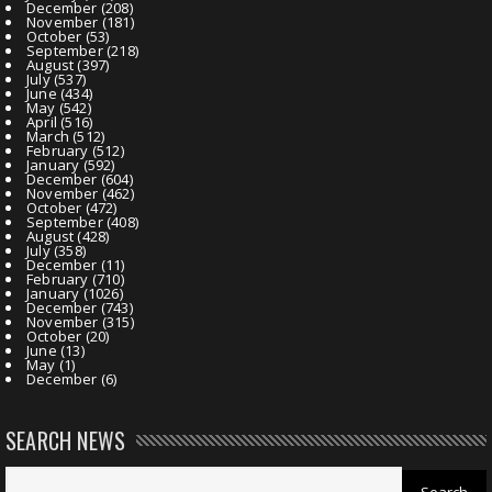
December
(208)
November
(181)
October
(53)
September
(218)
August
(397)
July
(537)
June
(434)
May
(542)
April
(516)
March
(512)
February
(512)
January
(592)
December
(604)
November
(462)
October
(472)
September
(408)
August
(428)
July
(358)
December
(11)
February
(710)
January
(1026)
December
(743)
November
(315)
October
(20)
June
(13)
May
(1)
December
(6)
SEARCH NEWS