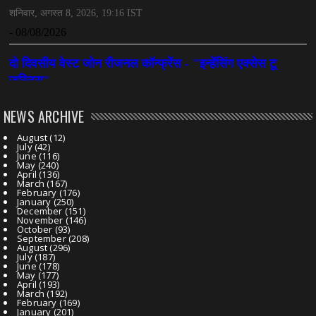
NEWS ARCHIVE
August
(12)
July
(42)
June
(116)
May
(240)
April
(136)
March
(167)
February
(176)
January
(250)
December
(151)
November
(146)
October
(93)
September
(208)
August
(296)
July
(187)
June
(178)
May
(177)
April
(193)
March
(192)
February
(169)
January
(201)