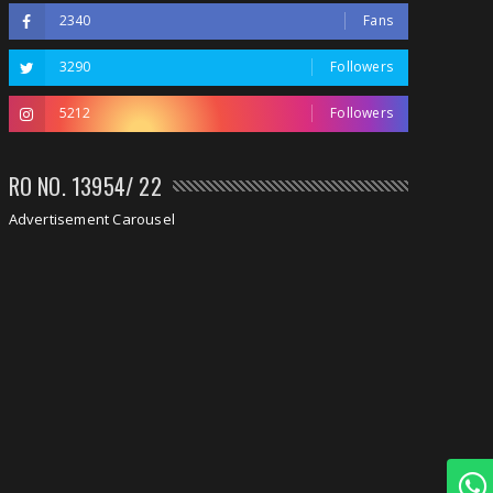
2340
Fans
3290
Followers
5212
Followers
RO NO. 13954/ 22
Advertisement Carousel