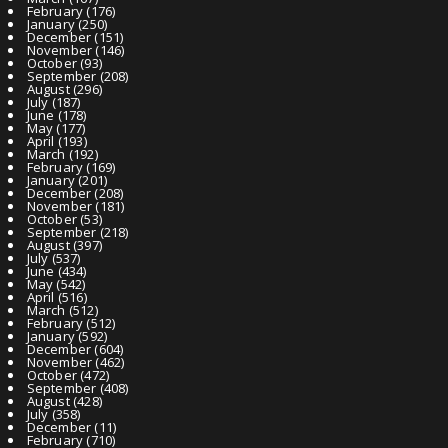
February
(176)
January
(250)
December
(151)
November
(146)
October
(93)
September
(208)
August
(296)
July
(187)
June
(178)
May
(177)
April
(193)
March
(192)
February
(169)
January
(201)
December
(208)
November
(181)
October
(53)
September
(218)
August
(397)
July
(537)
June
(434)
May
(542)
April
(516)
March
(512)
February
(512)
January
(592)
December
(604)
November
(462)
October
(472)
September
(408)
August
(428)
July
(358)
December
(11)
February
(710)