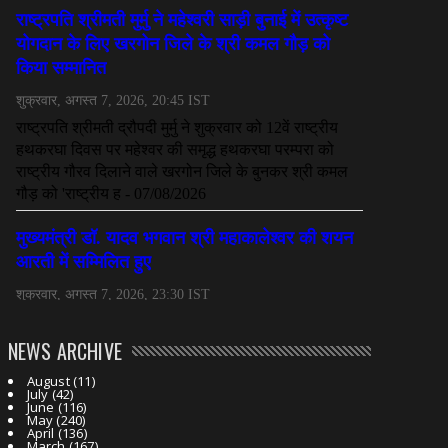
NEWS ARCHIVE
August
(11)
July
(42)
June
(116)
May
(240)
April
(136)
March
(167)