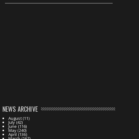
NEWS ARCHIVE
August
(11)
July
(42)
June
(116)
May
(240)
April
(136)
March
(167)