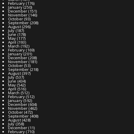
February
(176)
January
(250)
December
(151)
November
(146)
October
(93)
September
(208)
August
(296)
July
(187)
June
(178)
May
(177)
April
(193)
March
(192)
February
(169)
January
(201)
December
(208)
November
(181)
October
(53)
September
(218)
August
(397)
July
(537)
June
(434)
May
(542)
April
(516)
March
(512)
February
(512)
January
(592)
December
(604)
November
(462)
October
(472)
September
(408)
August
(428)
July
(358)
December
(11)
February
(710)