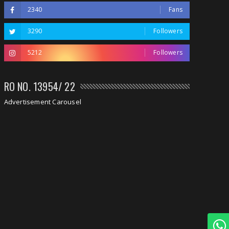
2340
Fans
3290
Followers
5212
Followers
RO NO. 13954/ 22
Advertisement Carousel