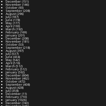
December
(151)
November
(146)
October
(93)
September
(208)
August
(296)
July
(187)
June
(178)
May
(177)
April
(193)
March
(192)
February
(169)
January
(201)
December
(208)
November
(181)
October
(53)
September
(218)
August
(397)
July
(537)
June
(434)
May
(542)
April
(516)
March
(512)
February
(512)
January
(592)
December
(604)
November
(462)
October
(472)
September
(408)
August
(428)
July
(358)
December
(11)
February
(710)
January
(1026)
December
(743)
November
(315)