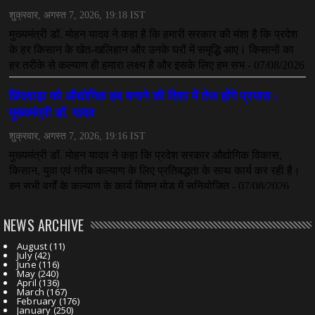
NEWS ARCHIVE
August
(11)
July
(42)
June
(116)
May
(240)
April
(136)
March
(167)
February
(176)
January
(250)