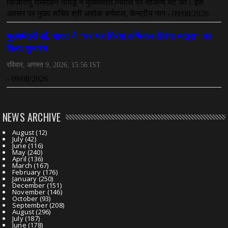
NEWS ARCHIVE
August
(12)
July
(42)
June
(116)
May
(240)
April
(136)
March
(167)
February
(176)
January
(250)
December
(151)
November
(146)
October
(93)
September
(208)
August
(296)
July
(187)
June
(178)