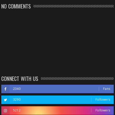
NO COMMENTS
CONNECT WITH US
2340
Fans
3290
Followers
5212
Followers