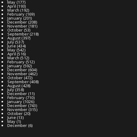
May
(177)
April
(193)
March
(192)
February
(169)
January
(201)
December
(208)
November
(181)
October
(53)
September
(218)
August
(397)
July
(537)
June
(434)
May
(542)
April
(516)
March
(512)
February
(512)
January
(592)
December
(604)
November
(462)
October
(472)
September
(408)
August
(428)
July
(358)
December
(11)
February
(710)
January
(1026)
December
(743)
November
(315)
October
(20)
June
(13)
May
(1)
December
(6)