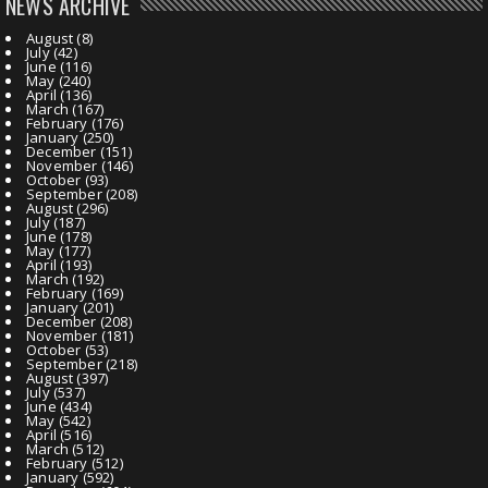
NEWS ARCHIVE
August
(8)
July
(42)
June
(116)
May
(240)
April
(136)
March
(167)
February
(176)
January
(250)
December
(151)
November
(146)
October
(93)
September
(208)
August
(296)
July
(187)
June
(178)
May
(177)
April
(193)
March
(192)
February
(169)
January
(201)
December
(208)
November
(181)
October
(53)
September
(218)
August
(397)
July
(537)
June
(434)
May
(542)
April
(516)
March
(512)
February
(512)
January
(592)