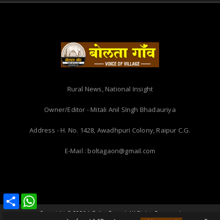
Rural News, National Insight
Owner/Editor - Mitali Anil SIngh Bhadauriya
Address - H. No. 1428, Awadhpuri Colony, Raipur C.G.
E-Mail : boltagaon@gmail.com
Share
Share
WhatsApp
WhatsApp
Copyright ©
2026 | Bolta Gaon | All Rights Reserved