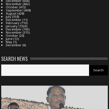
December
(604)
November
(462)
October
(472)
September
(408)
August
(428)
July
(358)
December
(11)
February
(710)
January
(1026)
December
(743)
November
(315)
October
(20)
June
(13)
May
(1)
December
(6)
SEARCH NEWS