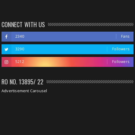
CONNECT WITH US
2340
Fans
3290
Followers
5212
Followers
RO NO. 13895/ 22
Advertisement Carousel