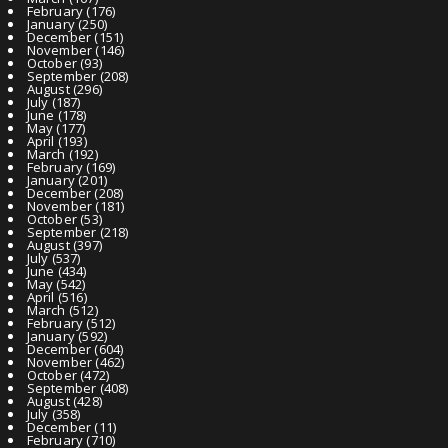
February
(176)
January
(250)
December
(151)
November
(146)
October
(93)
September
(208)
August
(296)
July
(187)
June
(178)
May
(177)
April
(193)
March
(192)
February
(169)
January
(201)
December
(208)
November
(181)
October
(53)
September
(218)
August
(397)
July
(537)
June
(434)
May
(542)
April
(516)
March
(512)
February
(512)
January
(592)
December
(604)
November
(462)
October
(472)
September
(408)
August
(428)
July
(358)
December
(11)
February
(710)