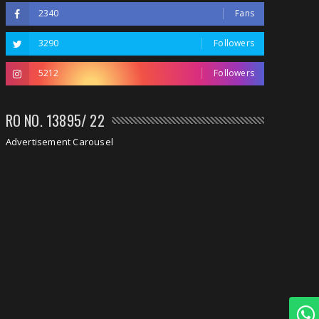
2340
Fans
3290
Followers
5212
Followers
RO NO. 13895/ 22
Advertisement Carousel