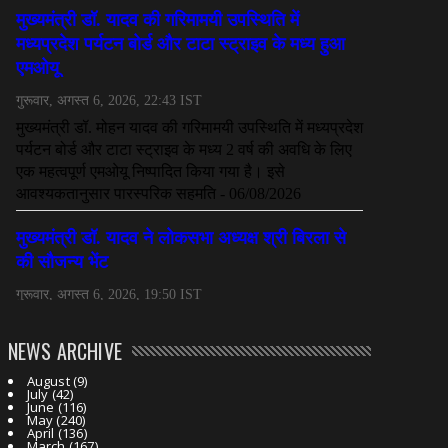
NEWS ARCHIVE
August
(9)
July
(42)
June
(116)
May
(240)
April
(136)
March
(167)