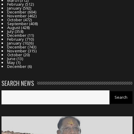
March
(512)
February
(512)
January
(592)
December
(604)
November
(462)
October
(472)
September
(408)
August
(428)
July
(358)
December
(11)
February
(710)
January
(1026)
December
(743)
November
(315)
October
(20)
June
(13)
May
(1)
December
(6)
SEARCH NEWS