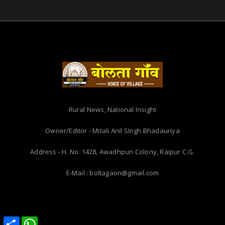
Rural News, National Insight
Owner/Editor - Mitali Anil SIngh Bhadauriya
Address - H. No. 1428, Awadhpuri Colony, Raipur C.G.
E-Mail : boltagaon@gmail.com
Share
Share
WhatsApp
WhatsApp