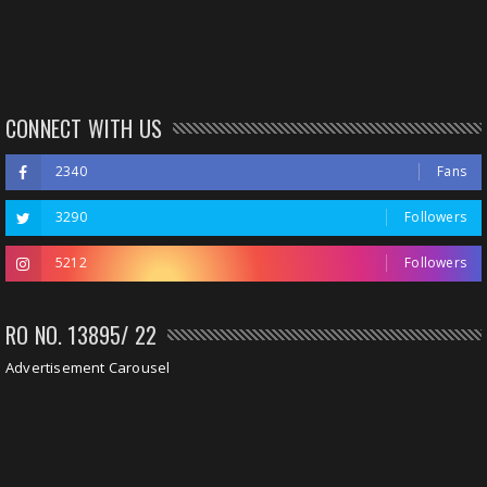
CONNECT WITH US
2340
Fans
3290
Followers
5212
Followers
RO NO. 13895/ 22
Advertisement Carousel