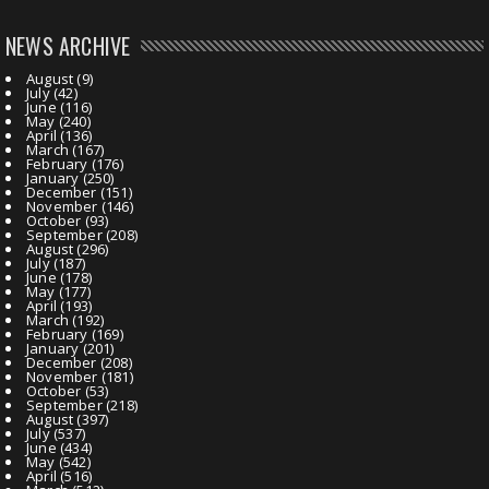
NEWS ARCHIVE
August
(9)
July
(42)
June
(116)
May
(240)
April
(136)
March
(167)
February
(176)
January
(250)
December
(151)
November
(146)
October
(93)
September
(208)
August
(296)
July
(187)
June
(178)
May
(177)
April
(193)
March
(192)
February
(169)
January
(201)
December
(208)
November
(181)
October
(53)
September
(218)
August
(397)
July
(537)
June
(434)
May
(542)
April
(516)