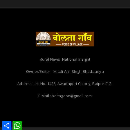
Rural News, National Insight
Owner/Editor - Mitali Anil SIngh Bhadauriya
Address - H. No. 1428, Awadhpuri Colony, Raipur C.G.
E-Mail : boltagaon@gmail.com
Share
Share
WhatsApp
WhatsApp