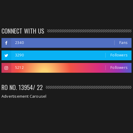
CONNECT WITH US
2340
Fans
3290
Followers
5212
Followers
RO NO. 13954/ 22
Advertisement Carousel