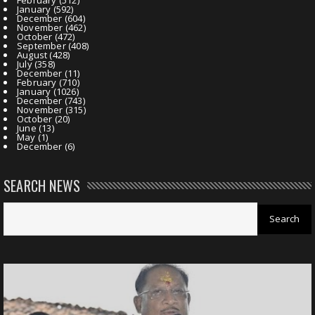
January
(592)
December
(604)
November
(462)
October
(472)
September
(408)
August
(428)
July
(358)
December
(11)
February
(710)
January
(1026)
December
(743)
November
(315)
October
(20)
June
(13)
May
(1)
December
(6)
SEARCH NEWS