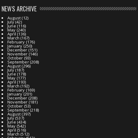
NEWS ARCHIVE
August
(12)
July
(42)
June
(116)
May
(240)
April
(136)
March
(167)
February
(176)
January
(250)
December
(151)
November
(146)
October
(93)
September
(208)
August
(296)
July
(187)
June
(178)
May
(177)
April
(193)
March
(192)
February
(169)
January
(201)
December
(208)
November
(181)
October
(53)
September
(218)
August
(397)
July
(537)
June
(434)
May
(542)
April
(516)
March
(512)
February
(512)