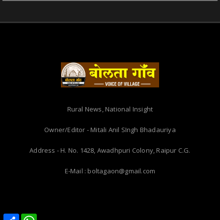
Rural News, National Insight
Owner/Editor - Mitali Anil SIngh Bhadauriya
Address - H. No. 1428, Awadhpuri Colony, Raipur C.G.
E-Mail : boltagaon@gmail.com
Share
Share
WhatsApp
WhatsApp