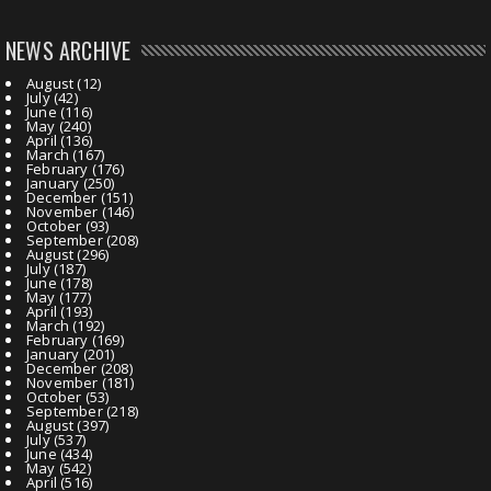
NEWS ARCHIVE
August
(12)
July
(42)
June
(116)
May
(240)
April
(136)
March
(167)
February
(176)
January
(250)
December
(151)
November
(146)
October
(93)
September
(208)
August
(296)
July
(187)
June
(178)
May
(177)
April
(193)
March
(192)
February
(169)
January
(201)
December
(208)
November
(181)
October
(53)
September
(218)
August
(397)
July
(537)
June
(434)
May
(542)
April
(516)