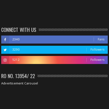
CONNECT WITH US
2340
Fans
3290
Followers
5212
Followers
RO NO. 13954/ 22
Advertisement Carousel