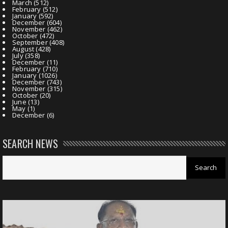
March
(512)
February
(512)
January
(592)
December
(604)
November
(462)
October
(472)
September
(408)
August
(428)
July
(358)
December
(11)
February
(710)
January
(1026)
December
(743)
November
(315)
October
(20)
June
(13)
May
(1)
December
(6)
SEARCH NEWS