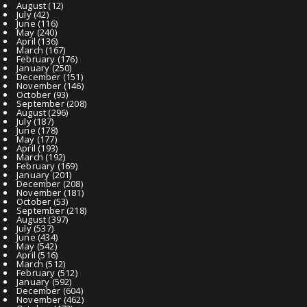
August
(12)
July
(42)
June
(116)
May
(240)
April
(136)
March
(167)
February
(176)
January
(250)
December
(151)
November
(146)
October
(93)
September
(208)
August
(296)
July
(187)
June
(178)
May
(177)
April
(193)
March
(192)
February
(169)
January
(201)
December
(208)
November
(181)
October
(53)
September
(218)
August
(397)
July
(537)
June
(434)
May
(542)
April
(516)
March
(512)
February
(512)
January
(592)
December
(604)
November
(462)