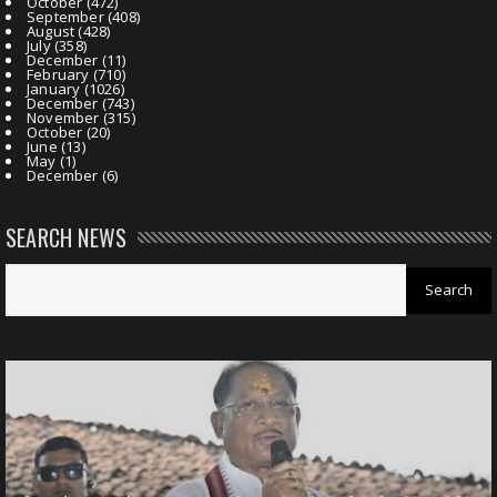
October
(472)
September
(408)
August
(428)
July
(358)
December
(11)
February
(710)
January
(1026)
December
(743)
November
(315)
October
(20)
June
(13)
May
(1)
December
(6)
SEARCH NEWS