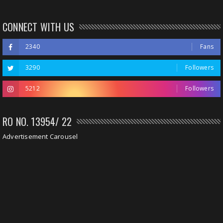
CONNECT WITH US
2340
Fans
3290
Followers
5212
Followers
RO NO. 13954/ 22
Advertisement Carousel