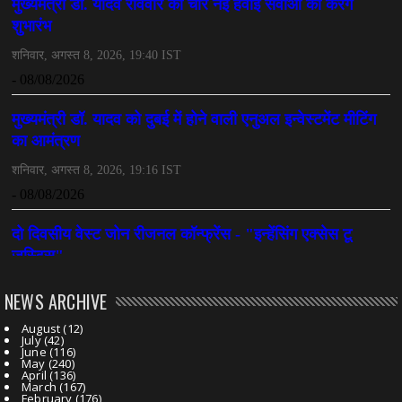
NEWS ARCHIVE
August
(12)
July
(42)
June
(116)
May
(240)
April
(136)
March
(167)
February
(176)