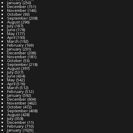
January
(250)
December
(151)
November
(146)
October
(93)
September
(208)
August
(296)
July
(187)
June
(178)
May
(177)
April
(193)
March
(192)
February
(169)
January
(201)
December
(208)
November
(181)
October
(53)
September
(218)
August
(397)
July
(537)
June
(434)
May
(542)
April
(516)
March
(512)
February
(512)
January
(592)
December
(604)
November
(462)
October
(472)
September
(408)
August
(428)
July
(358)
December
(11)
February
(710)
January
(1026)