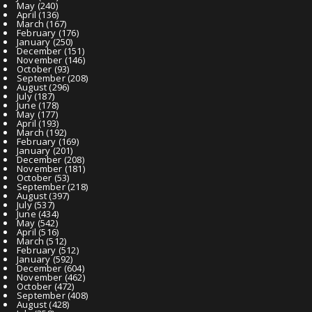
May
(240)
April
(136)
March
(167)
February
(176)
January
(250)
December
(151)
November
(146)
October
(93)
September
(208)
August
(296)
July
(187)
June
(178)
May
(177)
April
(193)
March
(192)
February
(169)
January
(201)
December
(208)
November
(181)
October
(53)
September
(218)
August
(397)
July
(537)
June
(434)
May
(542)
April
(516)
March
(512)
February
(512)
January
(592)
December
(604)
November
(462)
October
(472)
September
(408)
August
(428)