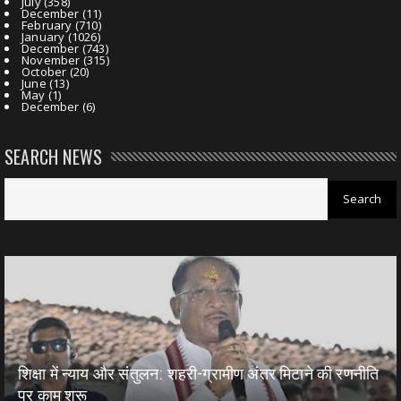
July
(358)
December
(11)
February
(710)
January
(1026)
December
(743)
November
(315)
October
(20)
June
(13)
May
(1)
December
(6)
SEARCH NEWS
शिक्षा में न्याय और संतुलन: शहरी-ग्रामीण अंतर मिटाने की रणनीति
पर काम शुरू