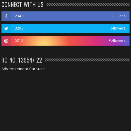
CONNECT WITH US
2340
Fans
3290
Followers
5212
Followers
RO NO. 13954/ 22
Advertisement Carousel