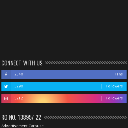
CONNECT WITH US
2340
Fans
3290
Followers
5212
Followers
RO NO. 13895/ 22
Advertisement Carousel