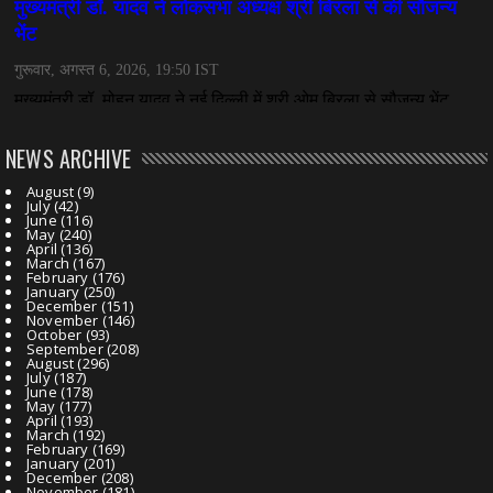
NEWS ARCHIVE
August
(9)
July
(42)
June
(116)
May
(240)
April
(136)
March
(167)
February
(176)
January
(250)
December
(151)
November
(146)
October
(93)
September
(208)
August
(296)
July
(187)
June
(178)
May
(177)
April
(193)
March
(192)
February
(169)
January
(201)
December
(208)
November
(181)