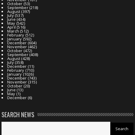
October
(53)
September
(218)
August
(397)
July
(537)
June
(434)
May
(542)
April
(516)
March
(512)
February
(512)
January
(592)
December
(604)
November
(462)
October
(472)
September
(408)
August
(428)
July
(358)
December
(11)
February
(710)
January
(1026)
December
(743)
November
(315)
October
(20)
June
(13)
May
(1)
December
(6)
SEARCH NEWS