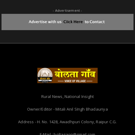
- Advertisement -
Rural News, National Insight
Owner/Editor - Mitali Anil SIngh Bhadauriya
Address - H. No. 1428, Awadhpuri Colony, Raipur C.G.
E-Mail : boltagaon@gmail.com