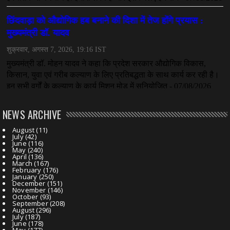
NEWS ARCHIVE
August
(11)
July
(42)
June
(116)
May
(240)
April
(136)
March
(167)
February
(176)
January
(250)
December
(151)
November
(146)
October
(93)
September
(208)
August
(296)
July
(187)
June
(178)
May
(177)