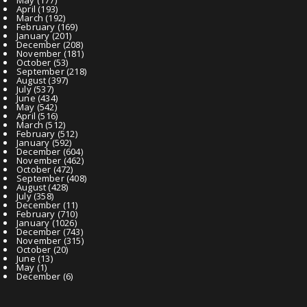
April
(193)
March
(192)
February
(169)
January
(201)
December
(208)
November
(181)
October
(53)
September
(218)
August
(397)
July
(537)
June
(434)
May
(542)
April
(516)
March
(512)
February
(512)
January
(592)
December
(604)
November
(462)
October
(472)
September
(408)
August
(428)
July
(358)
December
(11)
February
(710)
January
(1026)
December
(743)
November
(315)
October
(20)
June
(13)
May
(1)
December
(6)