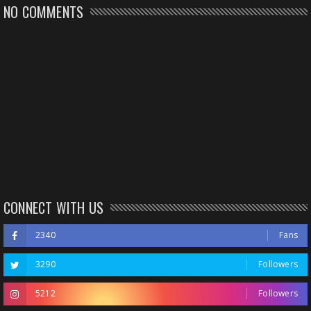
NO COMMENTS
CONNECT WITH US
2340
Fans
3290
Followers
5212
Followers