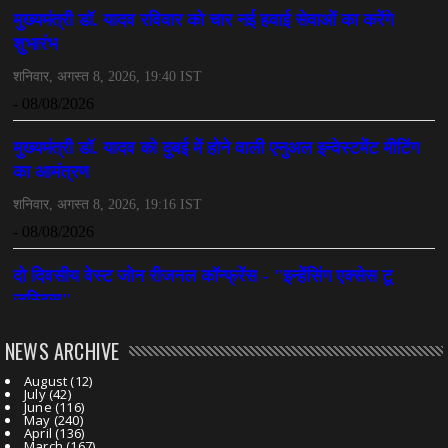
NEWS ARCHIVE
August
(12)
July
(42)
June
(116)
May
(240)
April
(136)
March
(167)