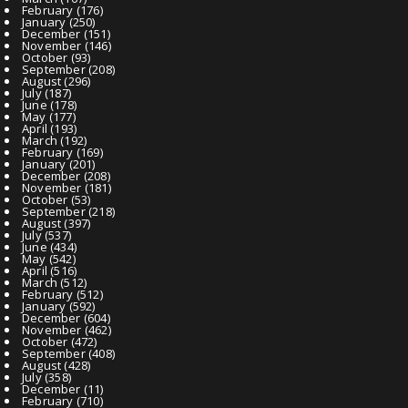
February
(176)
January
(250)
December
(151)
November
(146)
October
(93)
September
(208)
August
(296)
July
(187)
June
(178)
May
(177)
April
(193)
March
(192)
February
(169)
January
(201)
December
(208)
November
(181)
October
(53)
September
(218)
August
(397)
July
(537)
June
(434)
May
(542)
April
(516)
March
(512)
February
(512)
January
(592)
December
(604)
November
(462)
October
(472)
September
(408)
August
(428)
July
(358)
December
(11)
February
(710)