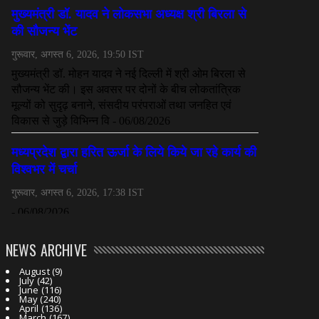
NEWS ARCHIVE
August
(9)
July
(42)
June
(116)
May
(240)
April
(136)
March
(167)