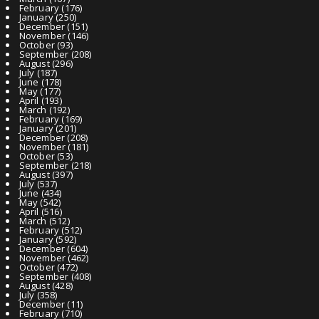
February
(176)
January
(250)
December
(151)
November
(146)
October
(93)
September
(208)
August
(296)
July
(187)
June
(178)
May
(177)
April
(193)
March
(192)
February
(169)
January
(201)
December
(208)
November
(181)
October
(53)
September
(218)
August
(397)
July
(537)
June
(434)
May
(542)
April
(516)
March
(512)
February
(512)
January
(592)
December
(604)
November
(462)
October
(472)
September
(408)
August
(428)
July
(358)
December
(11)
February
(710)