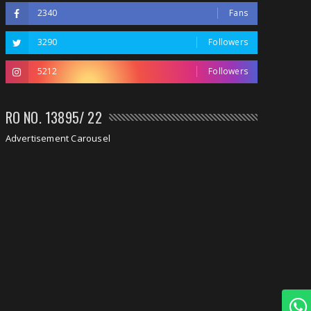
2340
Fans
3290
Followers
5212
Followers
RO NO. 13895/ 22
Advertisement Carousel