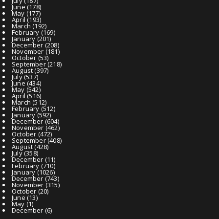
July
(187)
June
(178)
May
(177)
April
(193)
March
(192)
February
(169)
January
(201)
December
(208)
November
(181)
October
(53)
September
(218)
August
(397)
July
(537)
June
(434)
May
(542)
April
(516)
March
(512)
February
(512)
January
(592)
December
(604)
November
(462)
October
(472)
September
(408)
August
(428)
July
(358)
December
(11)
February
(710)
January
(1026)
December
(743)
November
(315)
October
(20)
June
(13)
May
(1)
December
(6)