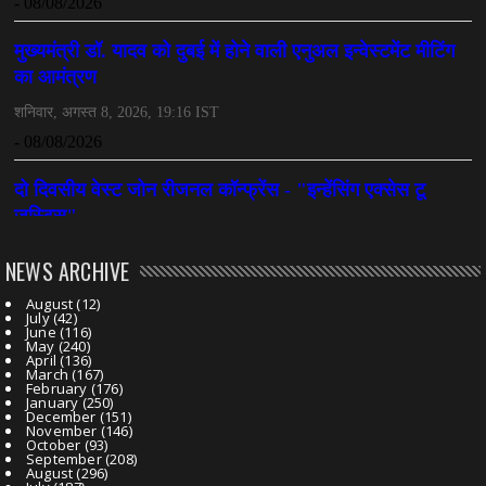
NEWS ARCHIVE
August
(12)
July
(42)
June
(116)
May
(240)
April
(136)
March
(167)
February
(176)
January
(250)
December
(151)
November
(146)
October
(93)
September
(208)
August
(296)