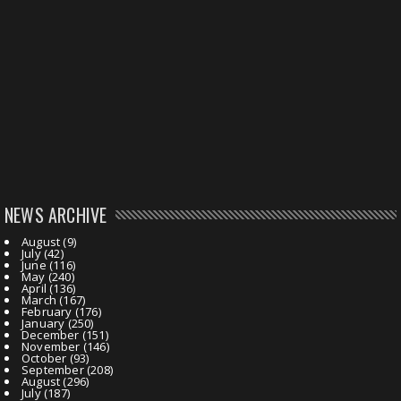
NEWS ARCHIVE
August
(9)
July
(42)
June
(116)
May
(240)
April
(136)
March
(167)
February
(176)
January
(250)
December
(151)
November
(146)
October
(93)
September
(208)
August
(296)
July
(187)