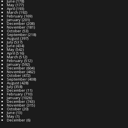
June
(178)
May
(177)
April
(193)
March
(192)
February
(169)
January
(201)
December
(208)
November
(181)
October
(53)
September
(218)
August
(397)
July
(537)
June
(434)
May
(542)
April
(516)
March
(512)
February
(512)
January
(592)
December
(604)
November
(462)
October
(472)
September
(408)
August
(428)
July
(358)
December
(11)
February
(710)
January
(1026)
December
(743)
November
(315)
October
(20)
June
(13)
May
(1)
December
(6)