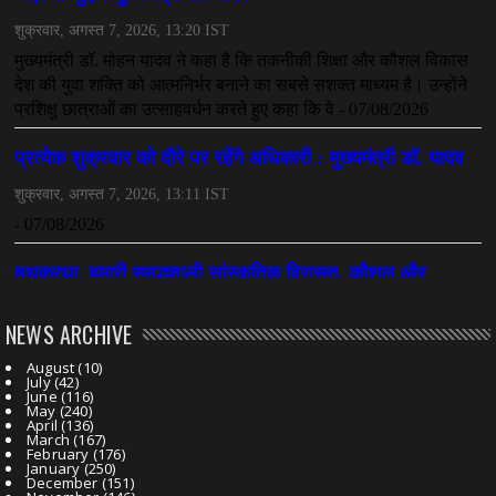
NEWS ARCHIVE
August
(10)
July
(42)
June
(116)
May
(240)
April
(136)
March
(167)
February
(176)
January
(250)
December
(151)