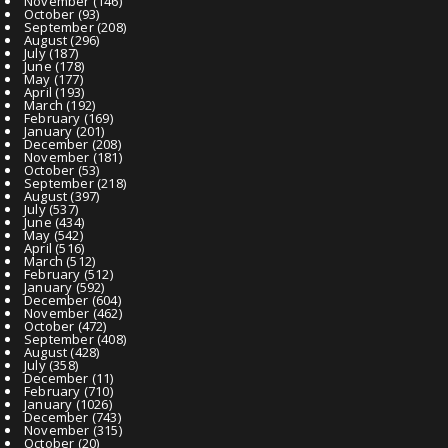
November
(146)
October
(93)
September
(208)
August
(296)
July
(187)
June
(178)
May
(177)
April
(193)
March
(192)
February
(169)
January
(201)
December
(208)
November
(181)
October
(53)
September
(218)
August
(397)
July
(537)
June
(434)
May
(542)
April
(516)
March
(512)
February
(512)
January
(592)
December
(604)
November
(462)
October
(472)
September
(408)
August
(428)
July
(358)
December
(11)
February
(710)
January
(1026)
December
(743)
November
(315)
October
(20)