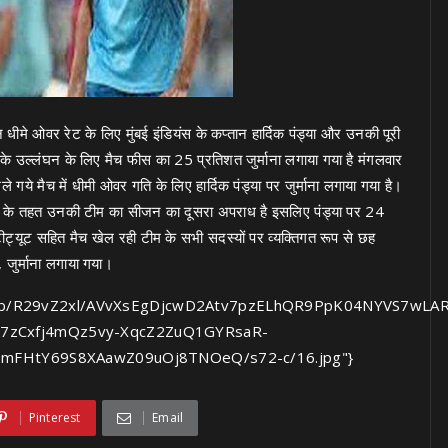
मे ओवर रेट के लिए मुंबई इंडियंस के कप्तान हार्दिक पंड्या और उनकी पूरी
े उल्लंघन के लिए मैच फीस का 25 प्रतिशत जुर्माना लगाया गया है मंगलवार
ले गये मैच में धीमी ओवर गति के लिए हार्दिक पंड्या पर जुर्माना लगाया गया है।
ता के तहत उनकी टीम का सीजन का दूसरा अपराध है इसलिए पंड्या पर 24
ीट्यूट सहित मैच खेल रही टीम के सभी सदस्यों पर व्यक्तिगत रूप से छह
जुर्माना लगाया गया।
m/img/b/R29vZ2xl/AVvXsEgDjcwD2Atv7pzELhQR9PpK04NYVS7wL
7zCxfj4mQz5vy-XqcZ2ZuQ1GYRsaR-
-mFHtY69S8XAawZ09uOj8TNOeQ/s72-c/16.jpg"}
Pinterest
Email