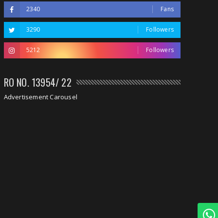
2340
Fans
3290
Followers
5212
Followers
RO NO. 13954/ 22
Advertisement Carousel