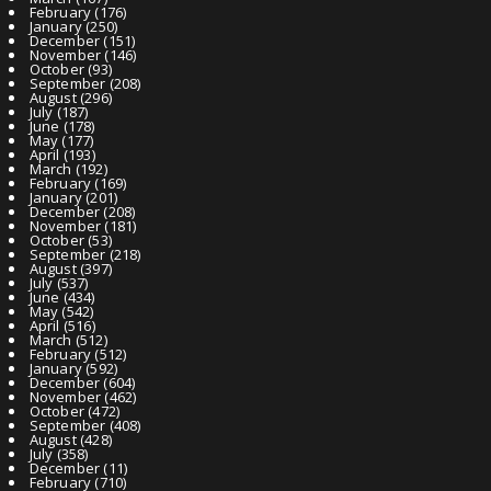
February
(176)
January
(250)
December
(151)
November
(146)
October
(93)
September
(208)
August
(296)
July
(187)
June
(178)
May
(177)
April
(193)
March
(192)
February
(169)
January
(201)
December
(208)
November
(181)
October
(53)
September
(218)
August
(397)
July
(537)
June
(434)
May
(542)
April
(516)
March
(512)
February
(512)
January
(592)
December
(604)
November
(462)
October
(472)
September
(408)
August
(428)
July
(358)
December
(11)
February
(710)