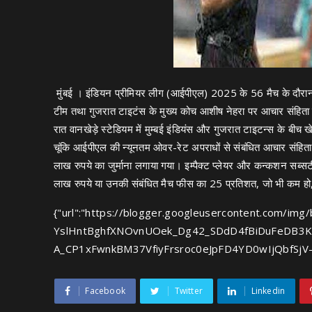
मुंबई । इंडियन प्रीमियर लीग (आईपीएल) 2025 के 56 मैच के दौरान धी
टीम तथा गुजरात टाइटंस के मुख्य कोच आशीष नेहरा पर आचार संहिता क
रात वानखेड़े स्टेडियम में मुम्बई इंडियंस और गुजरात टाइटन्स के बीच खे
चूंकि आईपीएल की न्यूनतम ओवर-रेट अपराधों से संबंधित आचार संहि
लाख रुपये का जुर्माना लगाया गया। इम्पैक्ट प्लेयर और कन्कशन सब्सट
लाख रुपये या उनकी संबंधित मैच फीस का 25 प्रतिशत, जो भी कम हो, 
{"url":"https://blogger.googleusercontent.co
YslHntBghfXNOvnUOek_Dg42_SDdD4fBiDuFeDB3K
A_CP1xFwnkBM37VfiyFrsroc0eJpFD4YD0wIjQbfSjV
Facebook
Twitter
Linkedin