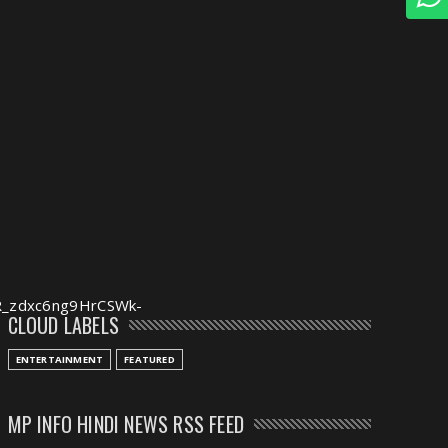
AR_zdxc6ng9HrCSWk-
CLOUD LABELS
ENTERTAINMENT
FEATURED
MP INFO HINDI NEWS RSS FEED