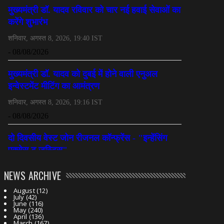
NEWS ARCHIVE
August
(12)
July
(42)
June
(116)
May
(240)
April
(136)
March
(167)