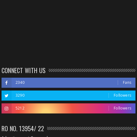
CONNECT WITH US
2340
Fans
3290
Followers
5212
Followers
RO NO. 13954/ 22