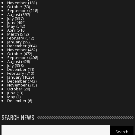
November
(181)
October
(53)
September
(218)
August
(397)
July
(537)
June
(434)
May
(542)
April
(516)
March
(512)
February
(512)
January
(592)
December
(604)
November
(462)
October
(472)
September
(408)
August
(428)
July
(358)
December
(11)
February
(710)
January
(1026)
December
(743)
November
(315)
October
(20)
June
(13)
May
(1)
December
(6)
SEARCH NEWS