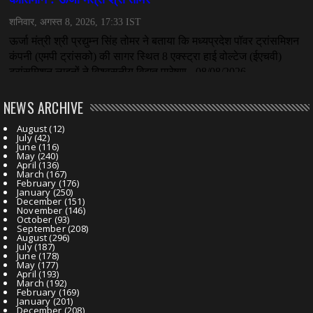
NEWS ARCHIVE
August
(12)
July
(42)
June
(116)
May
(240)
April
(136)
March
(167)
February
(176)
January
(250)
December
(151)
November
(146)
October
(93)
September
(208)
August
(296)
July
(187)
June
(178)
May
(177)
April
(193)
March
(192)
February
(169)
January
(201)
December
(208)