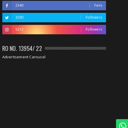
2340
Fans
3290
Followers
5212
Followers
RO NO. 13954/ 22
Advertisement Carousel