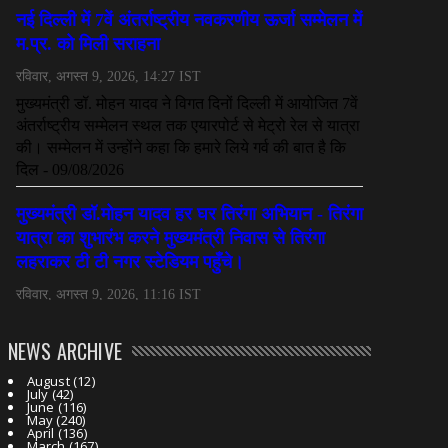
NEWS ARCHIVE
August
(12)
July
(42)
June
(116)
May
(240)
April
(136)
March
(167)