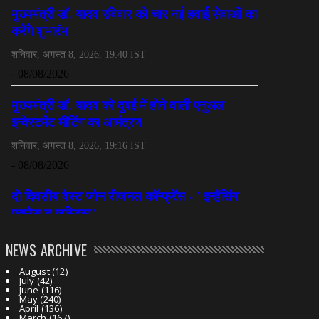
NEWS ARCHIVE
August
(12)
July
(42)
June
(116)
May
(240)
April
(136)
March
(167)