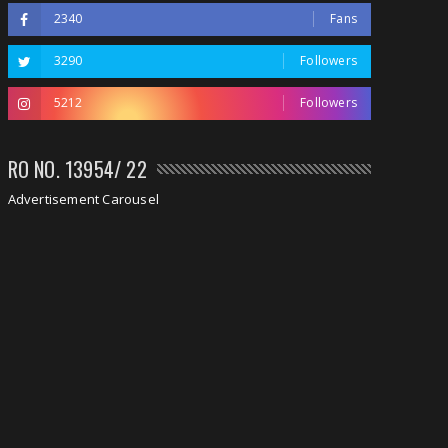
2340
Fans
3290
Followers
5212
Followers
RO NO. 13954/ 22
Advertisement Carousel