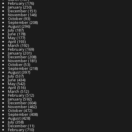
February
(176)
January
(250)
December
(151)
November
(146)
October
(93)
September
(208)
August
(296)
July
(187)
June
(178)
May
(177)
April
(193)
March
(192)
February
(169)
January
(201)
December
(208)
November
(181)
October
(53)
September
(218)
August
(397)
July
(537)
June
(434)
May
(542)
April
(516)
March
(512)
February
(512)
January
(592)
December
(604)
November
(462)
October
(472)
September
(408)
August
(428)
July
(358)
December
(11)
February
(710)