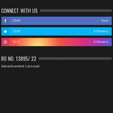
CONNECT WITH US
2340
Fans
3290
Followers
5212
Followers
RO NO. 13895/ 22
Advertisement Carousel