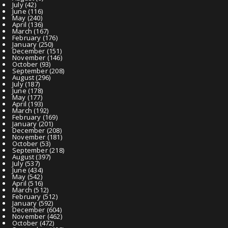
July
(42)
June
(116)
May
(240)
April
(136)
March
(167)
February
(176)
January
(250)
December
(151)
November
(146)
October
(93)
September
(208)
August
(296)
July
(187)
June
(178)
May
(177)
April
(193)
March
(192)
February
(169)
January
(201)
December
(208)
November
(181)
October
(53)
September
(218)
August
(397)
July
(537)
June
(434)
May
(542)
April
(516)
March
(512)
February
(512)
January
(592)
December
(604)
November
(462)
October
(472)