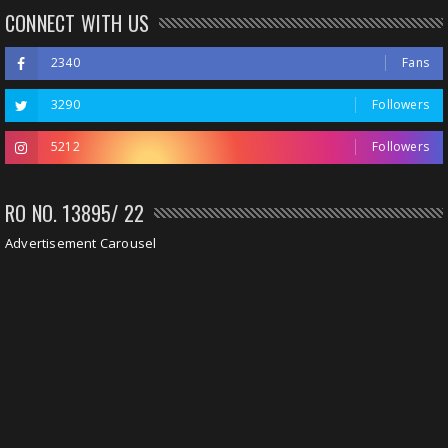
CONNECT WITH US
2340
Fans
3290
Followers
5212
Followers
RO NO. 13895/ 22
Advertisement Carousel