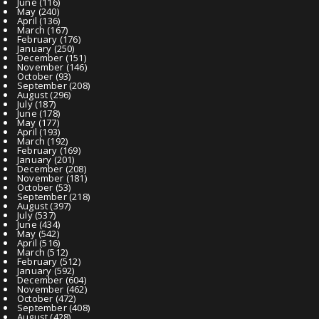
June
(116)
May
(240)
April
(136)
March
(167)
February
(176)
January
(250)
December
(151)
November
(146)
October
(93)
September
(208)
August
(296)
July
(187)
June
(178)
May
(177)
April
(193)
March
(192)
February
(169)
January
(201)
December
(208)
November
(181)
October
(53)
September
(218)
August
(397)
July
(537)
June
(434)
May
(542)
April
(516)
March
(512)
February
(512)
January
(592)
December
(604)
November
(462)
October
(472)
September
(408)
August
(428)