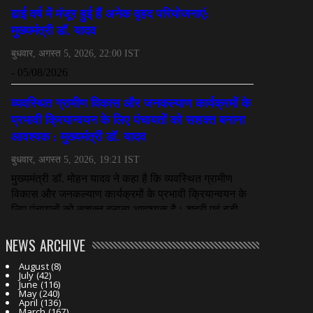
NEWS ARCHIVE
August
(8)
July
(42)
June
(116)
May
(240)
April
(136)
March
(167)