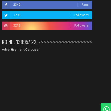
2340
Fans
3290
Followers
5212
Followers
RO NO. 13895/ 22
Advertisement Carousel