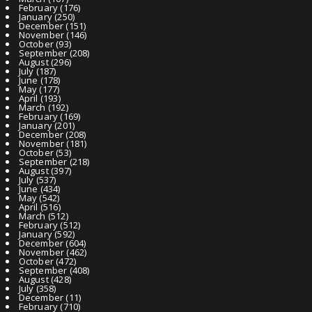
February
(176)
January
(250)
December
(151)
November
(146)
October
(93)
September
(208)
August
(296)
July
(187)
June
(178)
May
(177)
April
(193)
March
(192)
February
(169)
January
(201)
December
(208)
November
(181)
October
(53)
September
(218)
August
(397)
July
(537)
June
(434)
May
(542)
April
(516)
March
(512)
February
(512)
January
(592)
December
(604)
November
(462)
October
(472)
September
(408)
August
(428)
July
(358)
December
(11)
February
(710)