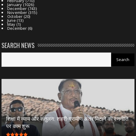
February
(710)
January
(1026)
December
(743)
November
(315)
October
(20)
June
(13)
May
(1)
December
(6)
SEARCH NEWS
शिक्षा में न्याय और संतुलन: शहरी-ग्रामीण अंतर मिटाने की रणनीति
पर काम शुरू