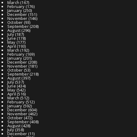
March
(167)
February
(176)
January
(250)
December
(151)
November
(146)
October
(93)
September
(208)
August
(296)
July
(187)
June
(178)
May
(177)
April
(193)
March
(192)
February
(169)
January
(201)
December
(208)
November
(181)
October
(53)
September
(218)
August
(397)
July
(537)
June
(434)
May
(542)
April
(516)
March
(512)
February
(512)
January
(592)
December
(604)
November
(462)
October
(472)
September
(408)
August
(428)
July
(358)
December
(11)