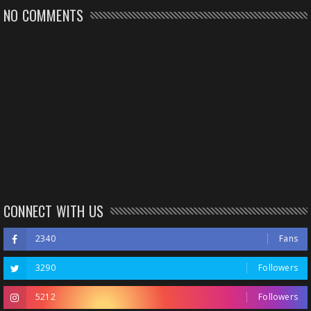
NO COMMENTS
CONNECT WITH US
2340
Fans
3290
Followers
5212
Followers