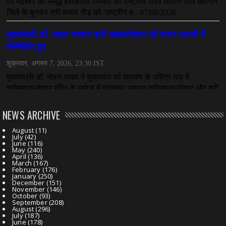
NEWS ARCHIVE
August
(11)
July
(42)
June
(116)
May
(240)
April
(136)
March
(167)
February
(176)
January
(250)
December
(151)
November
(146)
October
(93)
September
(208)
August
(296)
July
(187)
June
(178)