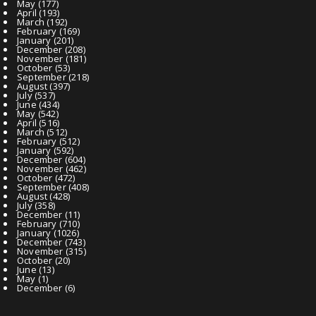
May
(177)
April
(193)
March
(192)
February
(169)
January
(201)
December
(208)
November
(181)
October
(53)
September
(218)
August
(397)
July
(537)
June
(434)
May
(542)
April
(516)
March
(512)
February
(512)
January
(592)
December
(604)
November
(462)
October
(472)
September
(408)
August
(428)
July
(358)
December
(11)
February
(710)
January
(1026)
December
(743)
November
(315)
October
(20)
June
(13)
May
(1)
December
(6)